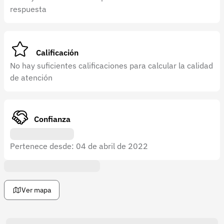
Recuperar contraseña
respuesta
Contacto
Soporte
Calificación
+57 323 2931928
No hay suficientes calificaciones para calcular la calidad
de atención
contacto@croper.com
© 2026 Croper.com Todos los derechos reservados
Versión 5.45.0
Confianza
Síguenos
Pertenece desde: 04 de abril de 2022
Ver mapa