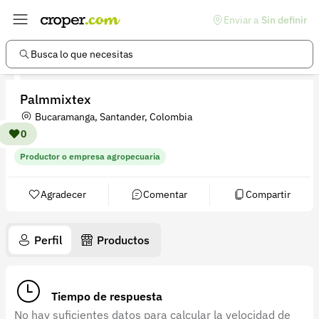
Enviar a
Sin definir
Enlaces de interés
Preguntas frecuentes
Busca lo que necesitas
Comunidad
Palmmixtex
Ayuda
Bucaramanga, Santander, Colombia
Información legal
0
Productor o empresa agropecuaria
Términos y condiciones
Política de devoluciones
Agradecer
Comentar
Compartir
Política de privacidad
Perfil
Productos
Cuenta
Iniciar sesión
Tiempo de respuesta
Registrarse
No hay suficientes datos para calcular la velocidad de