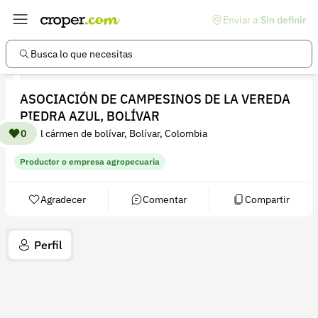
Enviar a
Sin definir
Enlaces de interés
Preguntas frecuentes
Busca lo que necesitas
Comunidad
ASOCIACIÓN DE CAMPESINOS DE LA VEREDA
Ayuda
PIEDRA AZUL, BOLÍVAR
Información legal
0
El cármen de bolívar, Bolívar, Colombia
Términos y condiciones
Productor o empresa agropecuaria
Política de devoluciones
Agradecer
Comentar
Compartir
Política de privacidad
Cuenta
Perfil
Iniciar sesión
Registrarse