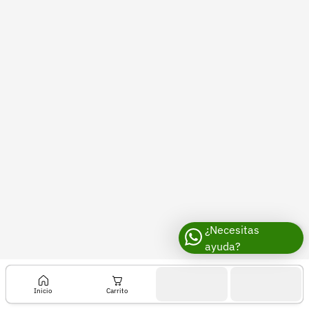
Recuperar contraseña
Contacto
Soporte
+57 323 2931928
contacto@croper.com
© 2026 Croper.com Todos los derechos reservados
Versión 5.45.0
Síguenos
¿Necesitas
ayuda?
Inicio
Carrito