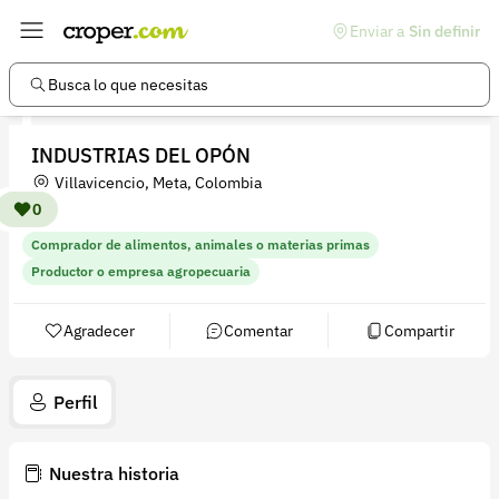
Enviar a
Sin definir
Enlaces de interés
Preguntas frecuentes
Busca lo que necesitas
Comunidad
INDUSTRIAS DEL OPÓN
Ayuda
Villavicencio, Meta, Colombia
Información legal
0
Comprador de alimentos, animales o materias primas
Términos y condiciones
Productor o empresa agropecuaria
Política de devoluciones
Agradecer
Comentar
Compartir
Política de privacidad
Cuenta
Perfil
Iniciar sesión
Registrarse
Nuestra historia