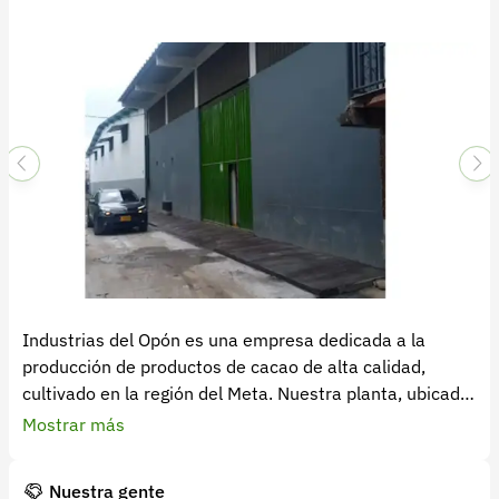
Recuperar contraseña
Contacto
Soporte
+57 323 2931928
contacto@croper.com
© 2026 Croper.com Todos los derechos reservados
Versión 5.45.0
Síguenos
Industrias del Opón es una empresa dedicada a la
producción de productos de cacao de alta calidad,
cultivado en la región del Meta. Nuestra planta, ubicada
en Villavicencio y habilitada por el INVIMA, nos permite
Mostrar más
garantizar la calidad y seguridad de nuestros procesos y
productos. Ofrecemos una variedad de productos
Nuestra gente