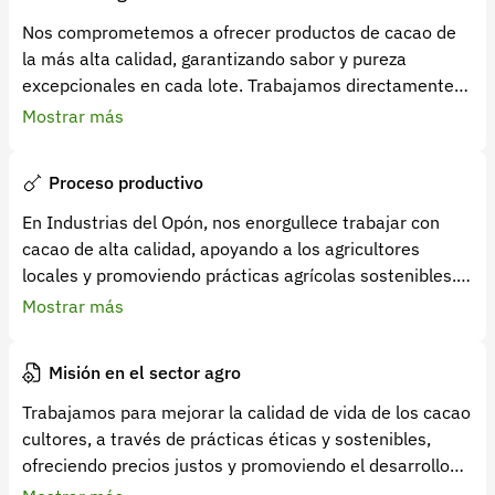
derivados del cacao, elaborados con el máximo cuidado
y compromiso con la excelencia. Nuestros procesos
Nos comprometemos a ofrecer productos de cacao de
operativos son limpios y están diseñados para
la más alta calidad, garantizando sabor y pureza
satisfacer la demanda de nuestros clientes de manera
excepcionales en cada lote. Trabajamos directamente
eficiente y sostenible.
con cacao cultores de nuestro país, asegurando
Mostrar más
comercio justo y contribuyendo al desarrollo económico
de nuestras comunidades.
Proceso productivo
En Industrias del Opón, nos enorgullece trabajar con
cacao de alta calidad, apoyando a los agricultores
locales y promoviendo prácticas agrícolas sostenibles.
Nuestro objetivo es ofrecer productos que deleiten a
Mostrar más
nuestros clientes y que también contribuyan
positivamente al medio ambiente y a la comunidad.
Misión en el sector agro
Trabajamos para mejorar la calidad de vida de los cacao
cultores, a través de prácticas éticas y sostenibles,
ofreciendo precios justos y promoviendo el desarrollo
económico en la comunidad. Buscamos compartir la