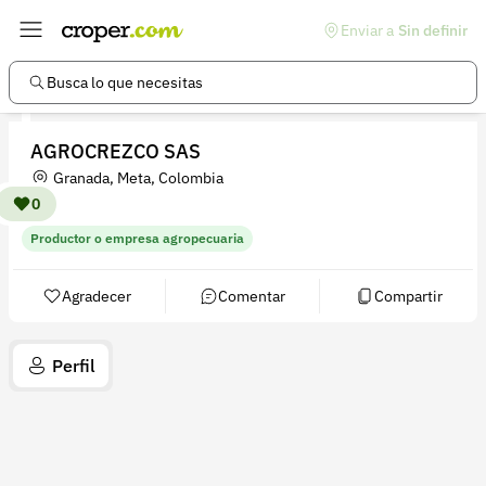
Enviar a
Sin definir
Enlaces de interés
Preguntas frecuentes
Busca lo que necesitas
Comunidad
AGROCREZCO SAS
Ayuda
Granada, Meta, Colombia
Información legal
0
Productor o empresa agropecuaria
Términos y condiciones
Política de devoluciones
Agradecer
Comentar
Compartir
Política de privacidad
Perfil
Cuenta
Iniciar sesión
Registrarse