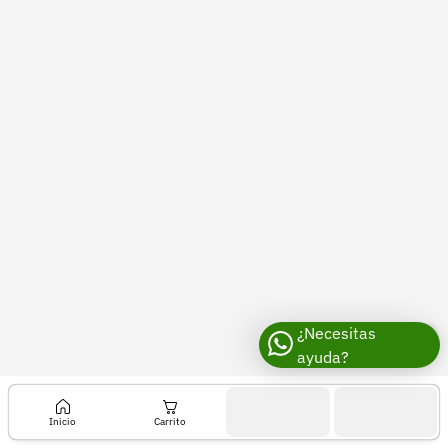
Recuperar contraseña
Contacto
Soporte
+57 323 2931928
contacto@croper.com
© 2026 Croper.com Todos los derechos reservados
Versión 5.45.0
Síguenos
¿Necesitas
ayuda?
Inicio
Carrito