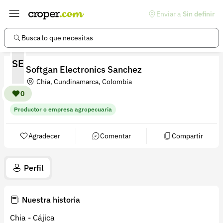
Enviar a
Sin definir
Enlaces de interés
Preguntas frecuentes
Busca lo que necesitas
Comunidad
SE
Softgan Electronics Sanchez
Ayuda
Chía, Cundinamarca, Colombia
Información legal
0
Productor o empresa agropecuaria
Términos y condiciones
Política de devoluciones
Agradecer
Comentar
Compartir
Política de privacidad
Perfil
Cuenta
Iniciar sesión
Nuestra historia
Registrarse
Chia - Cájica