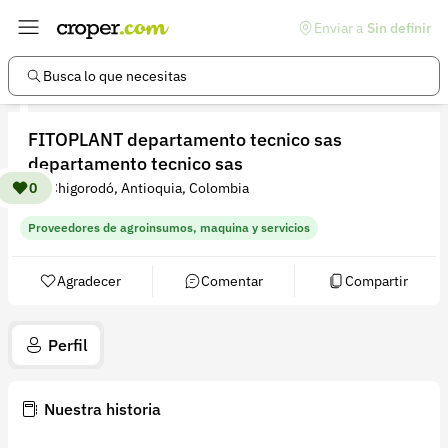
Enviar a
Sin definir
Enlaces de interés
Preguntas frecuentes
Busca lo que necesitas
Comunidad
FITOPLANT departamento tecnico sas
Ayuda
departamento tecnico sas
Información legal
0
Chigorodó, Antioquia, Colombia
Términos y condiciones
Proveedores de agroinsumos, maquina y servicios
Política de devoluciones
Agradecer
Comentar
Compartir
Política de privacidad
Cuenta
Perfil
Iniciar sesión
Nuestra historia
Registrarse