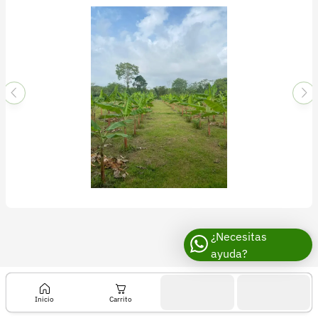
Recuperar contraseña
Contacto
Soporte
+57 323 2931928
contacto@croper.com
© 2026 Croper.com Todos los derechos reservados
Versión 5.44.0
Síguenos
¿Necesitas
ayuda?
Inicio
Carrito