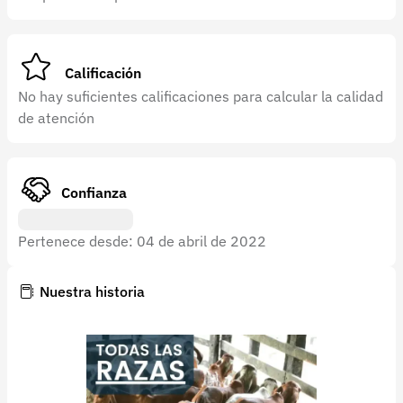
Recuperar contraseña
Contacto
Calificación
Soporte
No hay suficientes calificaciones para calcular la calidad
+57 323 2931928
de atención
contacto@croper.com
© 2026 Croper.com Todos los derechos reservados
Confianza
Versión 5.45.0
Síguenos
Pertenece desde: 04 de abril de 2022
Nuestra historia