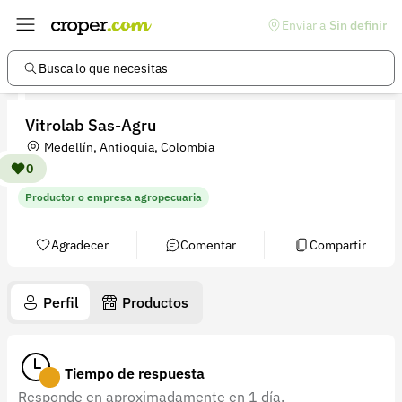
Enviar a
Sin definir
Enlaces de interés
Preguntas frecuentes
Busca lo que necesitas
Comunidad
Vitrolab Sas-Agru
Ayuda
Medellín, Antioquia, Colombia
Información legal
0
Productor o empresa agropecuaria
Términos y condiciones
Política de devoluciones
Agradecer
Comentar
Compartir
Política de privacidad
Perfil
Productos
Cuenta
Iniciar sesión
Tiempo de respuesta
Registrarse
Responde en aproximadamente en 1 día.