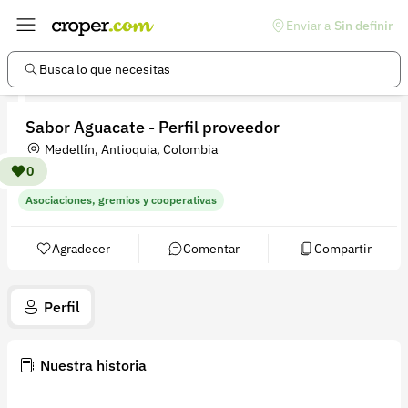
Enviar a
Sin definir
Enlaces de interés
Preguntas frecuentes
Busca lo que necesitas
Comunidad
Sabor Aguacate - Perfil proveedor
Ayuda
Medellín, Antioquia, Colombia
Información legal
0
Asociaciones, gremios y cooperativas
Términos y condiciones
Política de devoluciones
Agradecer
Comentar
Compartir
Política de privacidad
Perfil
Cuenta
Iniciar sesión
Nuestra historia
Registrarse