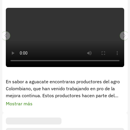
Recuperar contraseña
Contacto
Soporte
+57 323 2931928
contacto@croper.com
© 2026 Croper.com Todos los derechos reservados
Versión 5.45.0
Síguenos
En sabor a aguacate encontraras productores del agro
Colombiano, que han venido trabajando en pro de la
mejora continua. Estos productores hacen parte del
proyecto agro 4.0 como iniciativa del Centro para la
Mostrar más
cuarta revolución para llevar tecnologías agro 4.0 al
campo.