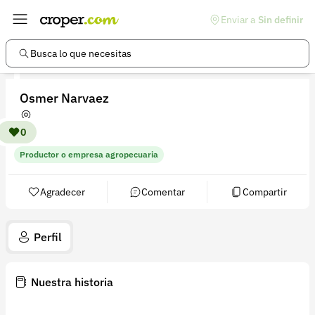
Enviar a
Sin definir
Enlaces de interés
Preguntas frecuentes
Busca lo que necesitas
Comunidad
Osmer Narvaez
Ayuda
Información legal
0
Productor o empresa agropecuaria
Términos y condiciones
Política de devoluciones
Agradecer
Comentar
Compartir
Política de privacidad
Perfil
Cuenta
Iniciar sesión
Nuestra historia
Registrarse