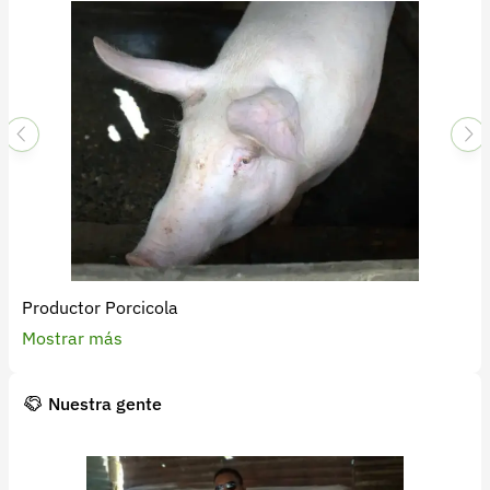
Recuperar contraseña
Contacto
Soporte
+57 323 2931928
contacto@croper.com
© 2026 Croper.com Todos los derechos reservados
Versión 5.45.0
Síguenos
Productor Porcicola
Mostrar más
Nuestra gente