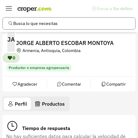
Enviar a
Sin definir
Enlaces de interés
Preguntas frecuentes
Busca lo que necesitas
Comunidad
JA
JORGE ALBERTO ESCOBAR MONTOYA
Ayuda
Armenia, Antioquia, Colombia
Información legal
0
Productor o empresa agropecuaria
Términos y condiciones
Política de devoluciones
Agradecer
Comentar
Compartir
Política de privacidad
Perfil
Productos
Cuenta
Iniciar sesión
Tiempo de respuesta
Registrarse
No hay suficientes datos para calcular la velocidad de