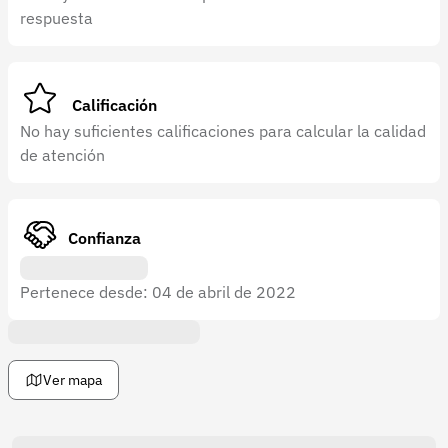
Recuperar contraseña
respuesta
Contacto
Soporte
Calificación
+57 323 2931928
No hay suficientes calificaciones para calcular la calidad
de atención
contacto@croper.com
© 2026 Croper.com Todos los derechos reservados
Versión 5.45.0
Confianza
Síguenos
Pertenece desde: 04 de abril de 2022
Ver mapa