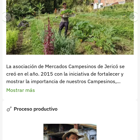
La asociación de Mercados Campesinos de Jericó se
creó en el año. 2015 con la iniciativa de fortalecer y
mostrar la importancia de nuestros Campesinos,
brindado así productos agropecuarios, alimentos
Mostrar más
transformados y artesanías de la región para los
habitantes de área urbana y a los visitantes de Jericó.
Proceso productivo
Teniendo más posibilidades los Campesinos para
vender directamente al consumidor final y tener mejor
precio para sus cosechas. La Asociación cuenta con 18