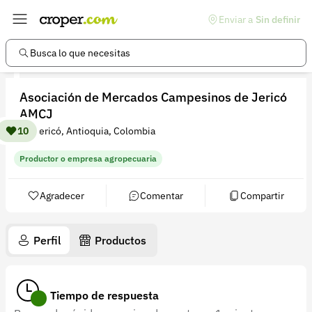
Enviar a
Sin definir
Enlaces de interés
Preguntas frecuentes
Busca lo que necesitas
Comunidad
Asociación de Mercados Campesinos de Jericó
Ayuda
AMCJ
Información legal
10
Jericó, Antioquia, Colombia
Términos y condiciones
Productor o empresa agropecuaria
Política de devoluciones
Agradecer
Comentar
Compartir
Política de privacidad
Cuenta
Perfil
Productos
Iniciar sesión
Registrarse
Tiempo de respuesta