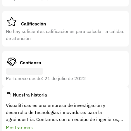
Recuperar contraseña
Contacto
Calificación
Soporte
No hay suficientes calificaciones para calcular la calidad
+57 323 2931928
de atención
contacto@croper.com
© 2026 Croper.com Todos los derechos reservados
Confianza
Versión 5.45.0
Síguenos
Pertenece desde: 21 de julio de 2022
Nuestra historia
Visualiti sas es una empresa de investigación y
desarrollo de tecnologías innovadoras para la
agroindustria. Contamos con un equipo de ingenieros,
investigadores y expertos de calidad capaces de
Mostrar más