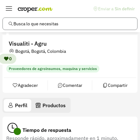
Enviar a
Sin definir
Enlaces de interés
Preguntas frecuentes
Busca lo que necesitas
Comunidad
Visualiti - Agru
Ayuda
Bogotá, Bogotá, Colombia
Información legal
0
Proveedores de agroinsumos, maquina y servicios
Términos y condiciones
Política de devoluciones
Agradecer
Comentar
Compartir
Política de privacidad
Perfil
Productos
Cuenta
Iniciar sesión
Tiempo de respuesta
Registrarse
Responde rápido, aproximadamente en 1 minuto.