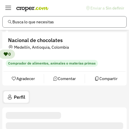
Enviar a
Sin definir
Enlaces de interés
Preguntas frecuentes
Busca lo que necesitas
Comunidad
Nacional de chocolates
Ayuda
Medellín, Antioquia, Colombia
Información legal
0
Comprador de alimentos, animales o materias primas
Términos y condiciones
Política de devoluciones
Agradecer
Comentar
Compartir
Política de privacidad
Perfil
Cuenta
Iniciar sesión
Registrarse