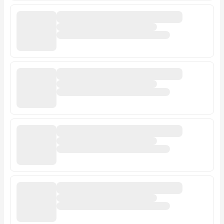
Recuperar contraseña
Contacto
Soporte
+57 323 2931928
contacto@croper.com
© 2026 Croper.com Todos los derechos reservados
Versión 5.45.0
Síguenos