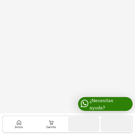
Recuperar contraseña
Contacto
Soporte
+57 323 2931928
contacto@croper.com
© 2026 Croper.com Todos los derechos reservados
Versión 5.45.0
Síguenos
¿Necesitas
ayuda?
Inicio
Carrito