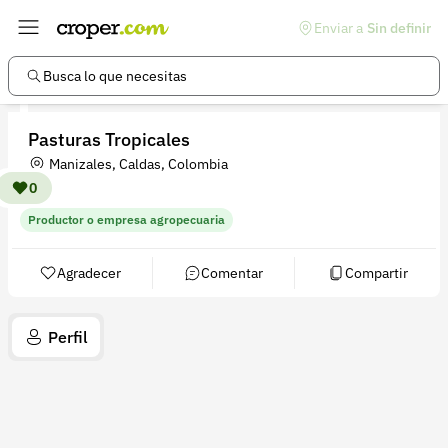
Enviar a
Sin definir
Enlaces de interés
Preguntas frecuentes
Busca lo que necesitas
Comunidad
Pasturas Tropicales
Ayuda
Manizales, Caldas, Colombia
Información legal
0
Productor o empresa agropecuaria
Términos y condiciones
Política de devoluciones
Agradecer
Comentar
Compartir
Política de privacidad
Perfil
Cuenta
Iniciar sesión
Registrarse