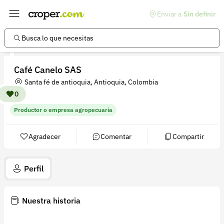
Enviar a
Sin definir
Enlaces de interés
Preguntas frecuentes
Busca lo que necesitas
Comunidad
Café Canelo SAS
Ayuda
Santa fé de antioquia, Antioquia, Colombia
Información legal
0
Productor o empresa agropecuaria
Términos y condiciones
Política de devoluciones
Agradecer
Comentar
Compartir
Política de privacidad
Perfil
Cuenta
Iniciar sesión
Nuestra historia
Registrarse