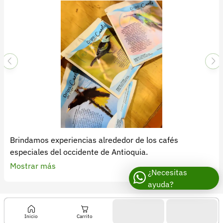
Recuperar contraseña
Contacto
Soporte
+57 323 2931928
contacto@croper.com
© 2026 Croper.com Todos los derechos reservados
Versión 5.44.0
Síguenos
Brindamos experiencias alrededor de los cafés
especiales del occidente de Antioquia.
Mostrar más
¿Necesitas
ayuda?
Inicio
Carrito