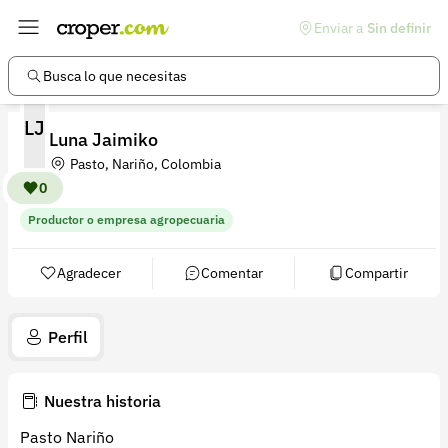
Enviar a
Sin definir
Enlaces de interés
Preguntas frecuentes
Busca lo que necesitas
Comunidad
LJ
Luna Jaimiko
Ayuda
Pasto, Nariño, Colombia
Información legal
0
Productor o empresa agropecuaria
Términos y condiciones
Política de devoluciones
Agradecer
Comentar
Compartir
Política de privacidad
Perfil
Cuenta
Iniciar sesión
Nuestra historia
Registrarse
Pasto Nariño