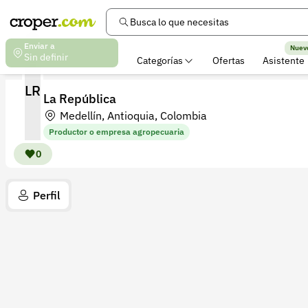
Busca lo que necesitas
Enviar a
Nuev
Sin definir
Categorías
Ofertas
Asistente
LR
La República
Medellín, Antioquia, Colombia
Productor o empresa agropecuaria
0
Perfil