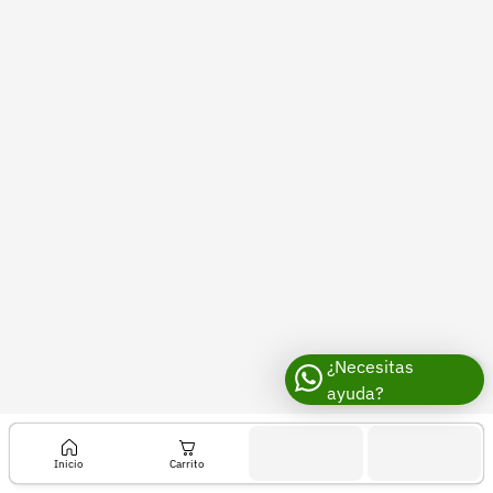
Recuperar contraseña
Contacto
Soporte
+57 323 2931928
contacto@croper.com
© 2026 Croper.com Todos los derechos reservados
Versión 5.45.0
Síguenos
¿Necesitas
ayuda?
Inicio
Carrito