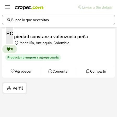
Enviar a
Sin definir
Enlaces de interés
Preguntas frecuentes
Busca lo que necesitas
Comunidad
PC
piedad constanza valenzuela peña
Ayuda
Medellín, Antioquia, Colombia
Información legal
0
Productor o empresa agropecuaria
Términos y condiciones
Política de devoluciones
Agradecer
Comentar
Compartir
Política de privacidad
Perfil
Cuenta
Iniciar sesión
Registrarse