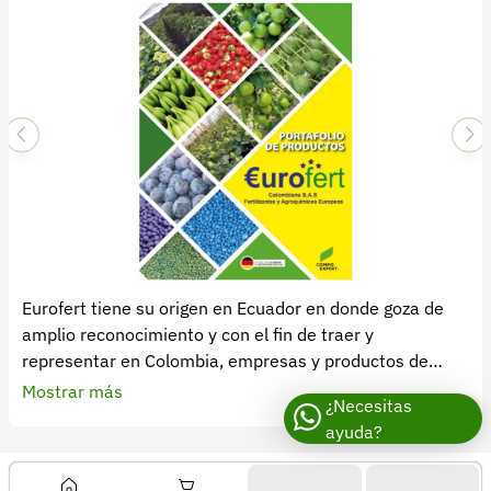
Recuperar contraseña
Contacto
Soporte
+57 323 2931928
contacto@croper.com
© 2026 Croper.com Todos los derechos reservados
Versión 5.45.0
Síguenos
Eurofert tiene su origen en Ecuador en donde goza de
amplio reconocimiento y con el fin de traer y
representar en Colombia, empresas y productos de
calidad, ha decidido abrir su sucursal, para proveer a los
Mostrar más
¿Necesitas
agricultores colombianos; de fertilizantes, coadyuvantes
ayuda?
y agroquímicos de las más alta tecnología y calidad