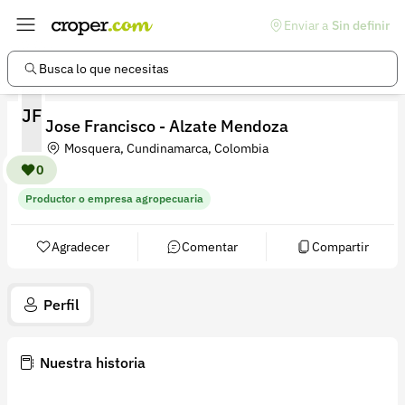
Enviar a
Sin definir
Enlaces de interés
Preguntas frecuentes
Busca lo que necesitas
Comunidad
JF
Jose Francisco - Alzate Mendoza
Ayuda
Mosquera, Cundinamarca, Colombia
Información legal
0
Productor o empresa agropecuaria
Términos y condiciones
Política de devoluciones
Agradecer
Comentar
Compartir
Política de privacidad
Perfil
Cuenta
Iniciar sesión
Nuestra historia
Registrarse