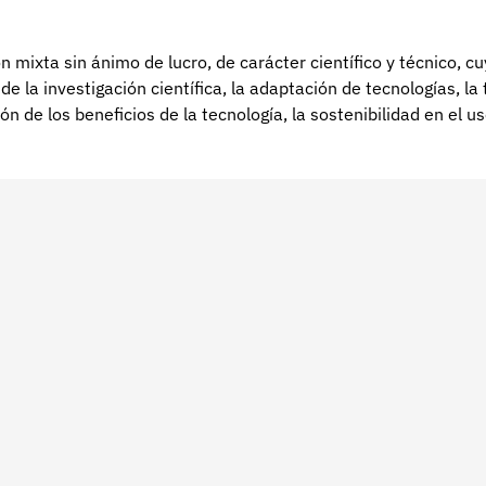
 mixta sin ánimo de lucro, de carácter científico y técnico, c
de la investigación científica, la adaptación de tecnologías, la 
ón de los beneficios de la tecnología, la sostenibilidad en el u
 a elevar la calidad de vida de la población.