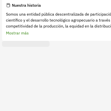
Nuestra historia
Somos una entidad pública descentralizada de participación
científico y el desarrollo tecnológico agropecuario a través 
competitividad de la producción, la equidad en la distribuci
capacidad científica y tecnológica de Colombia y, contribuir
Mostrar más