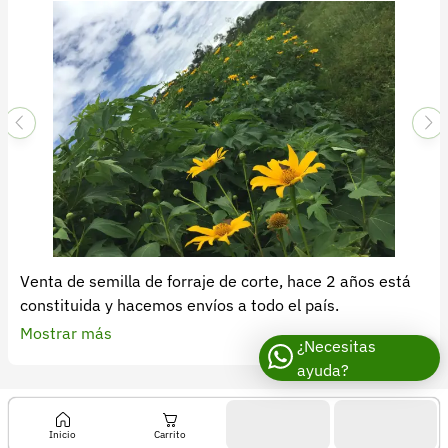
Recuperar contraseña
Contacto
Soporte
+57 323 2931928
contacto@croper.com
© 2026 Croper.com Todos los derechos reservados
Versión 5.45.0
Síguenos
Venta de semilla de forraje de corte, hace 2 años está
constituida y hacemos envíos a todo el país.
Mostrar más
¿Necesitas
ayuda?
Inicio
Carrito