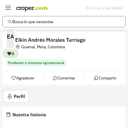
Enviar a
Sin definir
Enlaces de interés
Preguntas frecuentes
Busca lo que necesitas
Comunidad
EA
Elkin Andrés Morales Turriago
Ayuda
Guamal, Meta, Colombia
Información legal
0
Productor o empresa agropecuaria
Términos y condiciones
Política de devoluciones
Agradecer
Comentar
Compartir
Política de privacidad
Perfil
Cuenta
Iniciar sesión
Nuestra historia
Registrarse