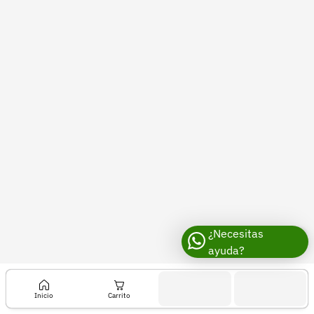
Recuperar contraseña
Contacto
Soporte
+57 323 2931928
contacto@croper.com
© 2026 Croper.com Todos los derechos reservados
Versión 5.45.0
Síguenos
¿Necesitas
ayuda?
Inicio
Carrito