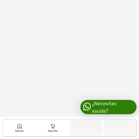
Recuperar contraseña
Contacto
Soporte
+57 323 2931928
contacto@croper.com
© 2026 Croper.com Todos los derechos reservados
Versión 5.45.0
Síguenos
¿Necesitas
ayuda?
Inicio
Carrito