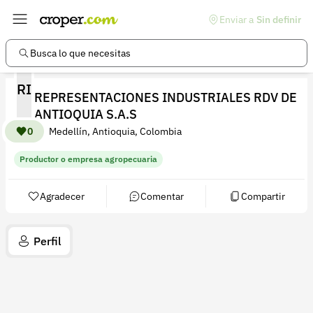
Enviar a
Sin definir
Enlaces de interés
Preguntas frecuentes
Busca lo que necesitas
Comunidad
RI
REPRESENTACIONES INDUSTRIALES RDV DE
Ayuda
ANTIOQUIA S.A.S
Información legal
0
Medellín, Antioquia, Colombia
Términos y condiciones
Productor o empresa agropecuaria
Política de devoluciones
Agradecer
Comentar
Compartir
Política de privacidad
Cuenta
Perfil
Iniciar sesión
Registrarse