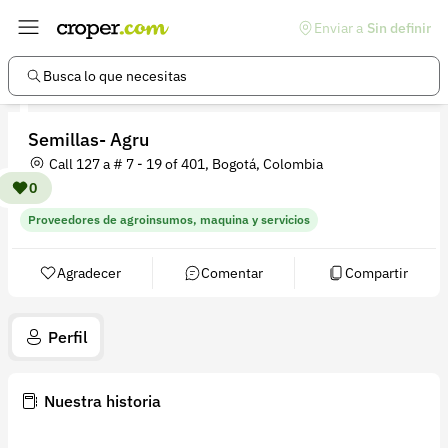
Enviar a
Sin definir
Enlaces de interés
Preguntas frecuentes
Busca lo que necesitas
Comunidad
Semillas- Agru
Ayuda
Call 127 a # 7 - 19 of 401, Bogotá, Colombia
Información legal
0
Proveedores de agroinsumos, maquina y servicios
Términos y condiciones
Política de devoluciones
Agradecer
Comentar
Compartir
Política de privacidad
Perfil
Cuenta
Iniciar sesión
Nuestra historia
Registrarse