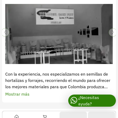
Recuperar contraseña
Contacto
Soporte
+57 323 2931928
contacto@croper.com
© 2026 Croper.com Todos los derechos reservados
Versión 5.45.0
Síguenos
Con la experiencia, nos especializamos en semillas de
hortalizas y forrajes, recorriendo el mundo para ofrecer
los mejores materiales para que Colombia produzca
más y de mejor calidad.
Mostrar más
¿Necesitas
ayuda?
Contribuimos al desarrollo del sector agropecuario,
haciendo las cosas derechas y bien hechas.