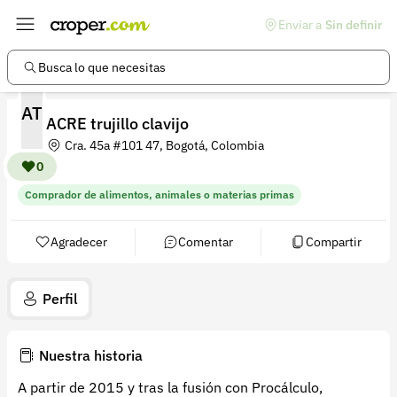
Enviar a
Sin definir
Enlaces de interés
Preguntas frecuentes
Busca lo que necesitas
Comunidad
AT
ACRE trujillo clavijo
Ayuda
Cra. 45a #101 47, Bogotá, Colombia
Información legal
0
Comprador de alimentos, animales o materias primas
Términos y condiciones
Política de devoluciones
Agradecer
Comentar
Compartir
Política de privacidad
Perfil
Cuenta
Iniciar sesión
Nuestra historia
Registrarse
A partir de 2015 y tras la fusión con Procálculo,