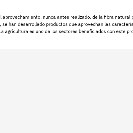
 aprovechamiento, nunca antes realizado, de la fibra natural p
o, se han desarrollado productos que aprovechan las caracterís
 agricultura es uno de los sectores beneficiados con este pro
lado productos para la limpieza de derrames de hidrocarburos 