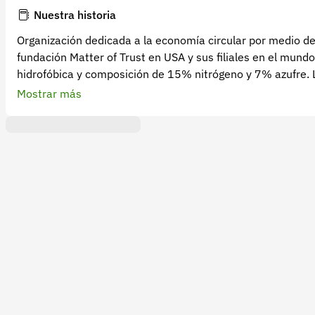
Nuestra historia
Organización dedicada a la economía circular por medio del
fundación Matter of Trust en USA y sus filiales en el mund
hidrofóbica y composición de 15% nitrógeno y 7% azufre. La
jardinería y paisajismo. De forma paralelo se han desarrol
Mostrar más