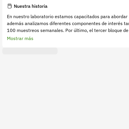
Nuestra historia
En nuestro laboratorio estamos capacitados para abordar 3
además analizamos diferentes componentes de interés tant
100 muestreos semanales. Por último, el tercer bloque de 
formulaciones, pruebas de estabilidad y distintos desarroll
Mostrar más