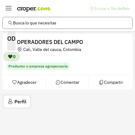
Enviar a
Sin definir
Enlaces de interés
Preguntas frecuentes
Busca lo que necesitas
Comunidad
OD
OPERADORES DEL CAMPO
Ayuda
Cali, Valle del cauca, Colombia
Información legal
0
Productor o empresa agropecuaria
Términos y condiciones
Política de devoluciones
Agradecer
Comentar
Compartir
Política de privacidad
Perfil
Cuenta
Iniciar sesión
Registrarse