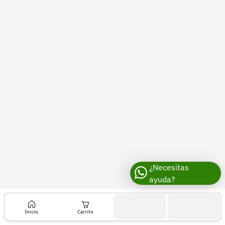
Recuperar contraseña
Contacto
Soporte
+57 323 2931928
contacto@croper.com
© 2026 Croper.com Todos los derechos reservados
Versión 5.45.0
Síguenos
¿Necesitas
ayuda?
Inicio
Carrito