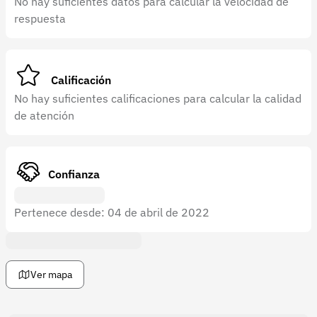
No hay suficientes datos para calcular la velocidad de
Recuperar contraseña
respuesta
Contacto
Soporte
Calificación
+57 323 2931928
No hay suficientes calificaciones para calcular la calidad
de atención
contacto@croper.com
© 2026 Croper.com Todos los derechos reservados
Versión 5.45.0
Confianza
Síguenos
Pertenece desde: 04 de abril de 2022
Ver mapa