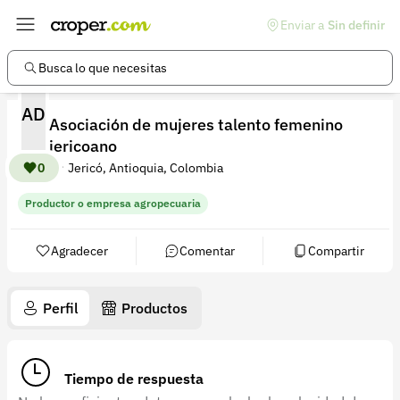
Enviar a
Sin definir
Enlaces de interés
Preguntas frecuentes
Busca lo que necesitas
Comunidad
AD
Asociación de mujeres talento femenino
Ayuda
jericoano
Información legal
0
Jericó, Antioquia, Colombia
Términos y condiciones
Productor o empresa agropecuaria
Política de devoluciones
Agradecer
Comentar
Compartir
Política de privacidad
Cuenta
Perfil
Productos
Iniciar sesión
Registrarse
Tiempo de respuesta