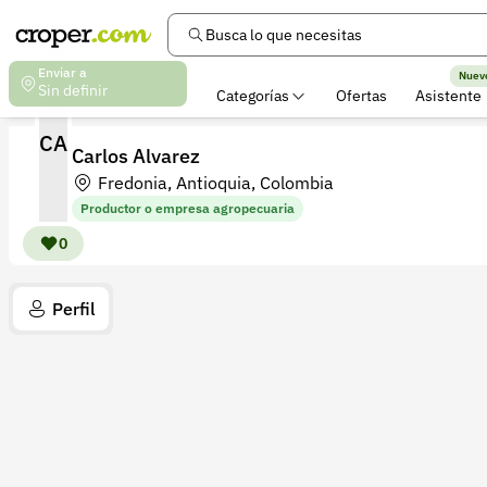
Busca lo que necesitas
Enviar a
Nuev
Sin definir
Categorías
Ofertas
Asistente
CA
Carlos Alvarez
Fredonia, Antioquia, Colombia
Productor o empresa agropecuaria
0
Perfil