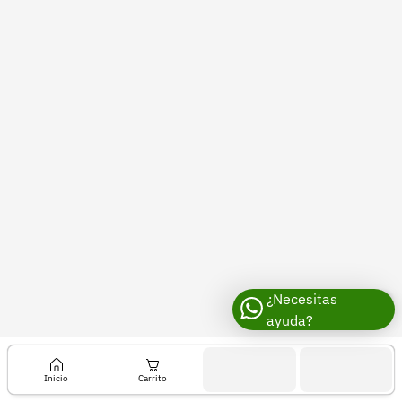
Recuperar contraseña
Contacto
Soporte
+57 323 2931928
contacto@croper.com
© 2026 Croper.com Todos los derechos reservados
Versión 5.45.0
Síguenos
¿Necesitas
ayuda?
Inicio
Carrito