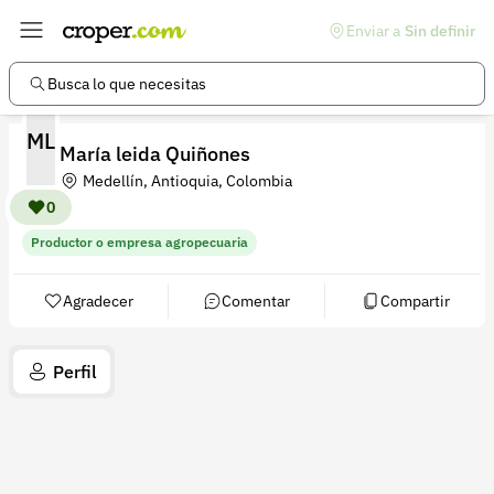
Enviar a
Sin definir
Enlaces de interés
Preguntas frecuentes
Busca lo que necesitas
Comunidad
ML
María leida Quiñones
Ayuda
Medellín, Antioquia, Colombia
Información legal
0
Productor o empresa agropecuaria
Términos y condiciones
Política de devoluciones
Agradecer
Comentar
Compartir
Política de privacidad
Perfil
Cuenta
Iniciar sesión
Registrarse