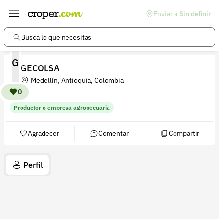
Enviar a
Sin definir
Enlaces de interés
Preguntas frecuentes
Busca lo que necesitas
Comunidad
G
GECOLSA
Ayuda
Medellín, Antioquia, Colombia
Información legal
0
Productor o empresa agropecuaria
Términos y condiciones
Política de devoluciones
Agradecer
Comentar
Compartir
Política de privacidad
Perfil
Cuenta
Iniciar sesión
Registrarse