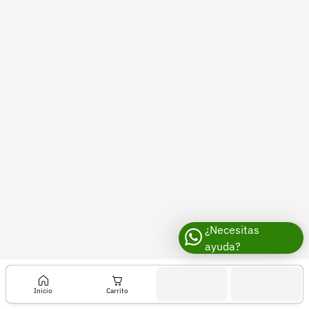
Recuperar contraseña
Contacto
Soporte
+57 323 2931928
contacto@croper.com
© 2026 Croper.com Todos los derechos reservados
Versión 5.45.0
Síguenos
¿Necesitas
ayuda?
Inicio
Carrito