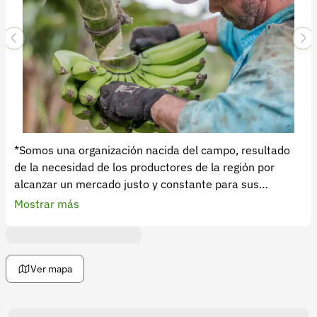
*Somos una organización nacida del campo, resultado
de la necesidad de los productores de la región por
alcanzar un mercado justo y constante para sus
productos: frutos cultivados y cosechados con esfuerzo
Mostrar más
y dedicación; frutos logrados ejerciendo el oficio que da
sustento a la vida.
*Misión:
COMERBANC S.A.S., es una empresa comercializadora
Ver mapa
de frutas y verduras, con alianzas establecidas de
cooperación con los productores de la región, brindando