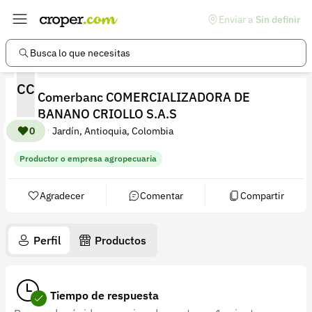
Enviar a
Sin definir
Enlaces de interés
Preguntas frecuentes
Busca lo que necesitas
Comunidad
CC
Comerbanc COMERCIALIZADORA DE
Ayuda
BANANO CRIOLLO S.A.S
Información legal
0
Jardín, Antioquia, Colombia
Términos y condiciones
Productor o empresa agropecuaria
Política de devoluciones
Agradecer
Comentar
Compartir
Política de privacidad
Cuenta
Perfil
Productos
Iniciar sesión
Registrarse
Tiempo de respuesta