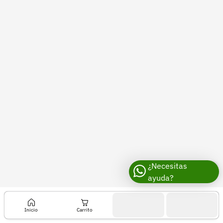
Recuperar contraseña
Contacto
Soporte
+57 323 2931928
contacto@croper.com
© 2026 Croper.com Todos los derechos reservados
Versión 5.45.0
Síguenos
¿Necesitas
ayuda?
Inicio
Carrito