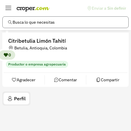
Enviar a
Sin definir
Enlaces de interés
Preguntas frecuentes
Busca lo que necesitas
Comunidad
Citribetulia Limón Tahití
Ayuda
Betulia, Antioquia, Colombia
Información legal
0
Productor o empresa agropecuaria
Términos y condiciones
Política de devoluciones
Agradecer
Comentar
Compartir
Política de privacidad
Perfil
Cuenta
Iniciar sesión
Registrarse