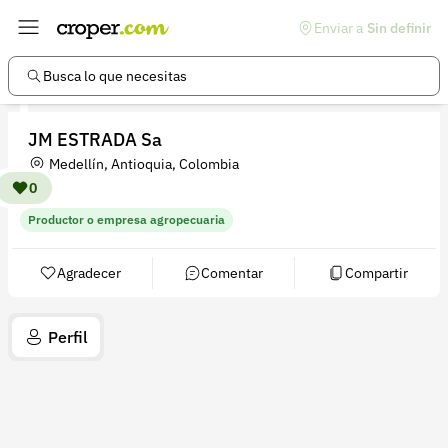
Enviar a
Sin definir
Enlaces de interés
Preguntas frecuentes
Busca lo que necesitas
Comunidad
JM ESTRADA Sa
Ayuda
Medellín, Antioquia, Colombia
Información legal
0
Productor o empresa agropecuaria
Términos y condiciones
Política de devoluciones
Agradecer
Comentar
Compartir
Política de privacidad
Perfil
Cuenta
Iniciar sesión
Registrarse