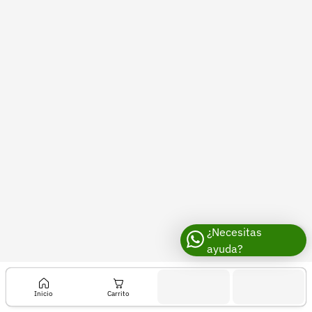
Recuperar contraseña
Contacto
Soporte
+57 323 2931928
contacto@croper.com
© 2026 Croper.com Todos los derechos reservados
Versión 5.45.0
Síguenos
¿Necesitas
ayuda?
Inicio
Carrito