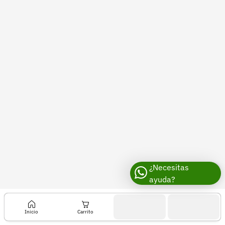
Recuperar contraseña
Contacto
Soporte
+57 323 2931928
contacto@croper.com
© 2026 Croper.com Todos los derechos reservados
Versión 5.45.0
Síguenos
¿Necesitas
ayuda?
Inicio
Carrito