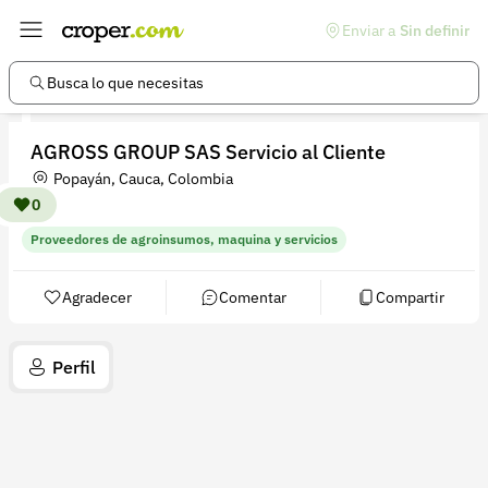
Enviar a
Sin definir
Enlaces de interés
Preguntas frecuentes
Busca lo que necesitas
Comunidad
AGROSS GROUP SAS Servicio al Cliente
Ayuda
Popayán, Cauca, Colombia
Información legal
0
Proveedores de agroinsumos, maquina y servicios
Términos y condiciones
Política de devoluciones
Agradecer
Comentar
Compartir
Política de privacidad
Perfil
Cuenta
Iniciar sesión
Registrarse