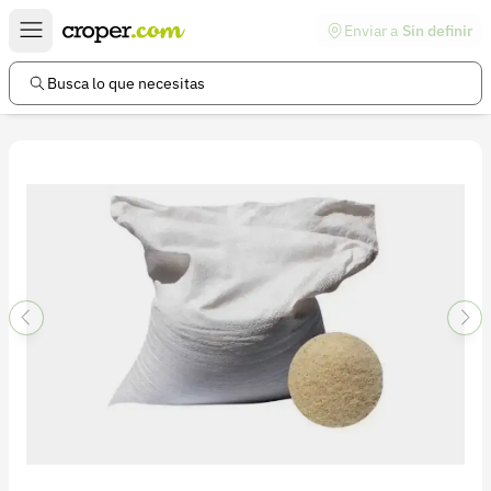
Enviar a
Sin definir
Enlaces de interés
Preguntas frecuentes
Busca lo que necesitas
Comunidad
Ayuda
Información legal
Términos y condiciones
Política de devoluciones
Política de privacidad
Cuenta
Iniciar sesión
Registrarse