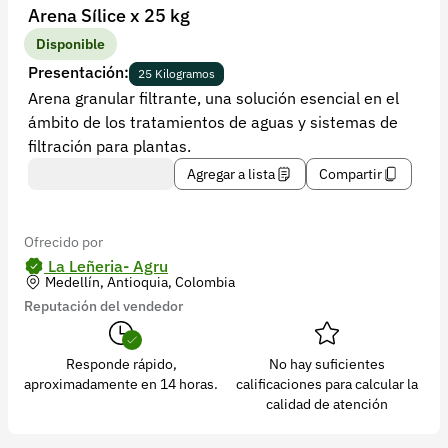
Recuperar contraseña
Arena Sílice x 25 kg
Contacto
Disponible
Presentación:
25 Kilogramos
Soporte
Arena granular filtrante, una solución esencial en el
ámbito de los tratamientos de aguas y sistemas de
+57 323 2931928
filtración para plantas.
contacto@croper.com
Agregar a lista
Compartir
© 2026 Croper.com Todos los derechos reservados
Versión 5.44.0
Ofrecido por
Síguenos
La Leñeria- Agru
Medellín, Antioquia, Colombia
Reputación del vendedor
Responde rápido,
No hay suficientes
aproximadamente en 14 horas.
calificaciones para calcular la
calidad de atención