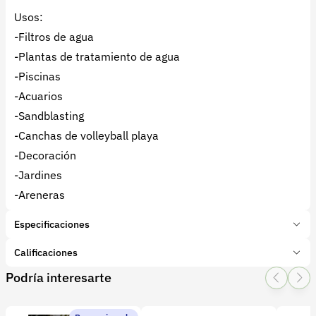
Usos:
-Filtros de agua
-Plantas de tratamiento de agua
-Piscinas
-Acuarios
-Sandblasting
-Canchas de volleyball playa
-Decoración
-Jardines
-Areneras
Especificaciones
Marca:
La Leñeria
Calificaciones
Presentación:
25 Kilogramos
Podría interesarte
Tipo de producto:
Insumo
1 Star
2 Star
3 Star
4 Star
5 Star
0
Categoría:
Bioinsumos
Subcategoría:
Adhesivos