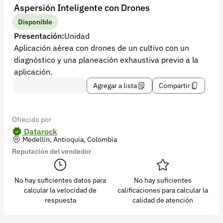
Recuperar contraseña
Aspersión Inteligente con Drones
Contacto
Disponible
Presentación:
Unidad
Soporte
Aplicación aérea con drones de un cultivo con un
diagnóstico y una planeación exhaustiva previo a la
+57 323 2931928
aplicación.
contacto@croper.com
Agregar a lista
Compartir
© 2026 Croper.com Todos los derechos reservados
Versión 5.45.0
Ofrecido por
Síguenos
Datarock
Medellín, Antioquia, Colombia
Reputación del vendedor
No hay suficientes datos para
No hay suficientes
calcular la velocidad de
calificaciones para calcular la
respuesta
calidad de atención