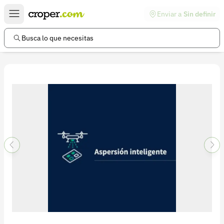
Enviar a
Sin definir
Enlaces de interés
Preguntas frecuentes
Busca lo que necesitas
Comunidad
Ayuda
Información legal
Términos y condiciones
Política de devoluciones
Política de privacidad
Cuenta
Iniciar sesión
Registrarse