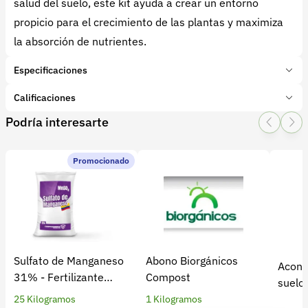
salud del suelo, este kit ayuda a crear un entorno
propicio para el crecimiento de las plantas y maximiza
la absorción de nutrientes.
Especificaciones
Marca:
Génerica
Calificaciones
Presentación:
1 Unidades
Podría interesarte
Tipo de producto:
Insumo
1 Star
2 Star
3 Star
4 Star
5 Star
0
Categoría:
Fertilizantes y enmiendas
Subcategoría:
Edáficos
Promocionado
0 calificaciones
Características adicionales
Etapa del cultivo:
Crecimiento
Producción
Elementos:
Nitrógeno
Fósforo
Potasio
Forma física:
Granulado
5 Estrellas
0 %
4 Estrellas
0 %
Sulfato de Manganeso
Abono Biorgánicos
Acond
3 Estrellas
0 %
31% - Fertilizante
Compost
suelo 
2 Estrellas
0 %
soluble para cultivos
25 Kilogramos
1 Kilogramos
1 Estrellas
0 %