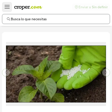
Enviar a
Sin definir
Enlaces de interés
Preguntas frecuentes
Busca lo que necesitas
Comunidad
Ayuda
Información legal
Términos y condiciones
Política de devoluciones
Política de privacidad
Cuenta
Iniciar sesión
Registrarse