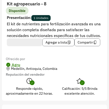
Recuperar contraseña
Kit agropecuario - 8
Contacto
Disponible
Presentación:
1 Unidades
Soporte
El kit de nutrientes para fertilización avanzada es una
solución completa diseñada para satisfacer las
+57 323 2931928
necesidades nutricionales específicas de tus cultivos.
contacto@croper.com
Agregar a lista
Compartir
© 2026 Croper.com Todos los derechos reservados
Versión 5.45.0
Ofrecido por
Síguenos
Agru
Medellín, Antioquia, Colombia
Reputación del vendedor
Responde rápido,
Calificación: 5/5 Brinda
aproximadamente en 22 horas.
excelente atención.