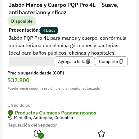
Recuperar contraseña
Jabón Manos y Cuerpo PQP Pro 4L – Suave,
antibacteriano y eficaz
Contacto
Disponible
Soporte
Presentación:
4 Litros
Jabón PQP Pro 4L para manos y cuerpo, con fórmula
+57 323 2931928
antibacteriana que elimina gérmenes y bacterias.
contacto@croper.com
Ideal para baños públicos, oficinas y hospitales.
Agregar a lista
Compartir
© 2026 Croper.com Todos los derechos reservados
Precio sugerido desde (COP)
Versión 5.45.0
$32.800
Síguenos
Puede variar según la región y el distribuidor autorizado
Ofrecido por
Productos Químicos Panamericanos
Medellín, Antioquia, Colombia
Reputación del vendedor