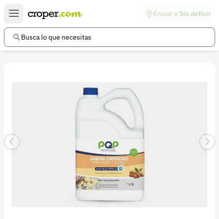
Enviar a
Sin definir
Enlaces de interés
Preguntas frecuentes
Busca lo que necesitas
Comunidad
Ayuda
Información legal
Términos y condiciones
Política de devoluciones
Política de privacidad
Cuenta
Iniciar sesión
Registrarse