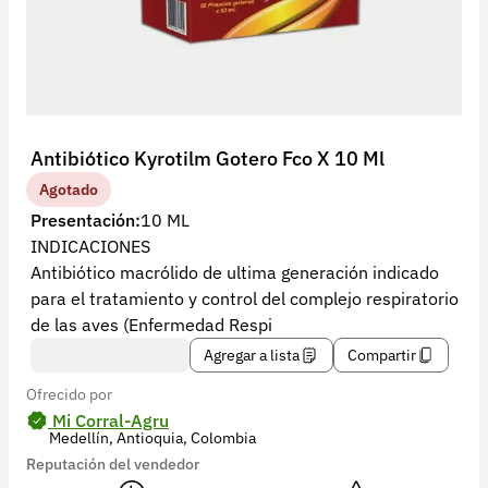
Recuperar contraseña
Contacto
Soporte
+57 323 2931928
Antibiótico Kyrotilm Gotero Fco X 10 Ml
contacto@croper.com
Agotado
Presentación:
10 ML
© 2026 Croper.com Todos los derechos reservados
INDICACIONES
Versión 5.45.0
Antibiótico macrólido de ultima generación indicado
Síguenos
para el tratamiento y control del complejo respiratorio
de las aves (Enfermedad Respi
Agregar a lista
Compartir
Ofrecido por
Mi Corral-Agru
Medellín, Antioquia, Colombia
Reputación del vendedor