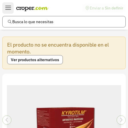
Enviar a
Sin definir
Enlaces de interés
Preguntas frecuentes
Busca lo que necesitas
Comunidad
El producto no se encuentra disponible en el
Ayuda
momento.
Información legal
Ver productos alternativos
Términos y condiciones
Política de devoluciones
Política de privacidad
Cuenta
Iniciar sesión
Registrarse