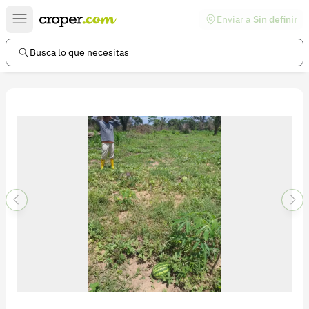
Enviar a
Sin definir
Enlaces de interés
Preguntas frecuentes
Busca lo que necesitas
Comunidad
Ayuda
Información legal
Términos y condiciones
Política de devoluciones
Política de privacidad
Cuenta
Iniciar sesión
Registrarse