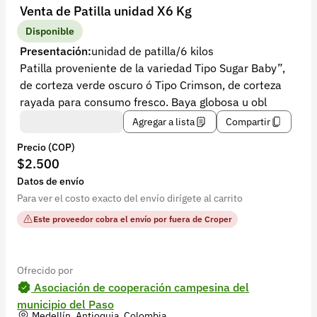
Recuperar contraseña
Venta de Patilla unidad X6 Kg
Contacto
Disponible
Presentación:
unidad de patilla/6 kilos
Soporte
Patilla proveniente de la variedad Tipo Sugar Baby”,
de corteza verde oscuro ó Tipo Crimson, de corteza
+57 323 2931928
rayada para consumo fresco. Baya globosa u obl
contacto@croper.com
Agregar a lista
Compartir
Precio (COP)
© 2026 Croper.com Todos los derechos reservados
$2.500
Versión 5.45.0
Datos de envío
Síguenos
Para ver el costo exacto del envío dirígete al carrito
Este proveedor cobra el envío por fuera de Croper
Ofrecido por
Asociación de cooperación campesina del
municipio del Paso
Medellín, Antioquia, Colombia