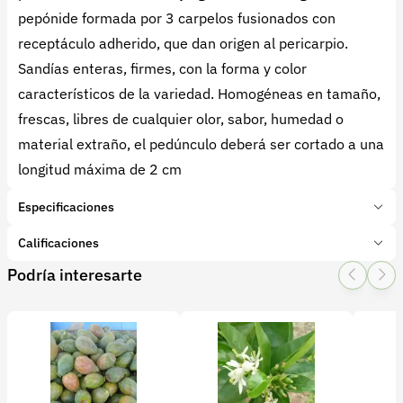
pepónide formada por 3 carpelos fusionados con
receptáculo adherido, que dan origen al pericarpio.
Sandías enteras, firmes, con la forma y color
característicos de la variedad. Homogéneas en tamaño,
frescas, libres de cualquier olor, sabor, humedad o
material extraño, el pedúnculo deberá ser cortado a una
longitud máxima de 2 cm
Especificaciones
Marca:
N/A
Calificaciones
Presentación:
unidad de patilla/6 kilos
Podría interesarte
Tipo de producto:
Producto final
1 Star
2 Star
3 Star
4 Star
5 Star
0
Categoría:
Frutas
Subcategoría:
Patilla
0 calificaciones