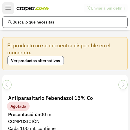
Enviar a
Sin definir
Enlaces de interés
Preguntas frecuentes
Busca lo que necesitas
Comunidad
El producto no se encuentra disponible en el
Ayuda
momento.
Información legal
Ver productos alternativos
Términos y condiciones
Política de devoluciones
Política de privacidad
Antiparasitario Febendazol 15% Co
Cuenta
Agotado
Iniciar sesión
Presentación:
500 ml
COMPOSICIÓN
Registrarse
Cada 100 mL contiene