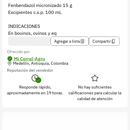
Recuperar contraseña
Fenbendazol micronizado 15 g
Excipientes c.s.p. 100 mL
Contacto
Soporte
INDICACIONES
En bovinos, ovinos y eq
+57 323 2931928
Agregar a lista
Compartir
contacto@croper.com
Ofrecido por
Mi Corral-Agru
© 2026 Croper.com Todos los derechos reservados
Medellín, Antioquia, Colombia
Versión 5.44.0
Reputación del vendedor
Síguenos
Responde rápido,
No hay suficientes
aproximadamente en 19 horas.
calificaciones para calcular la
calidad de atención