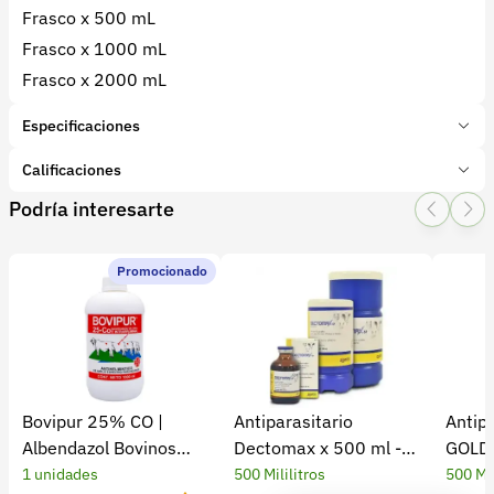
Frasco x 500 mL
Frasco x 1000 mL
Frasco x 2000 mL
Especificaciones
Marca:
Farmabio
Calificaciones
Presentación:
500 ml
Podría interesarte
Tipo de producto:
Insumo
1 Star
2 Star
3 Star
4 Star
5 Star
0
Categoría:
Farmacia y veterinaria
Subcategoría:
Antiparasitarios y purgantes
Promocionado
0 calificaciones
5 Estrellas
0 %
4 Estrellas
0 %
Bovipur 25% CO |
Antiparasitario
Antip
3 Estrellas
0 %
Albendazol Bovinos
Dectomax x 500 ml -
GOLD 
2 Estrellas
0 %
Antiparasitario
Tierragro
1 unidades
500 Mililitros
500 Mil