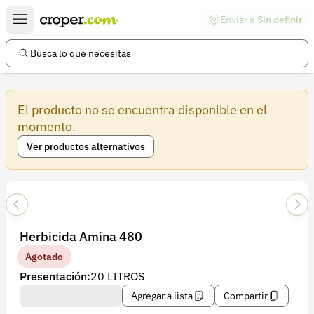
Enviar a
Sin definir
Enlaces de interés
Preguntas frecuentes
Busca lo que necesitas
Comunidad
El producto no se encuentra disponible en el
Ayuda
momento.
Información legal
Ver productos alternativos
Términos y condiciones
Política de devoluciones
Política de privacidad
Herbicida Amina 480
Cuenta
Agotado
Iniciar sesión
Presentación:
20 LITROS
Registrarse
Agregar a lista
Compartir