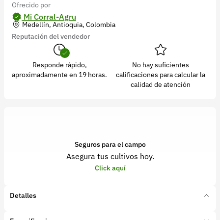
Ofrecido por
Recuperar contraseña
Mi Corral-Agru
Contacto
Medellín, Antioquia, Colombia
Reputación del vendedor
Soporte
+57 323 2931928
Responde rápido,
No hay suficientes
aproximadamente en 19 horas.
calificaciones para calcular la
contacto@croper.com
calidad de atención
© 2026 Croper.com Todos los derechos reservados
Versión 5.45.0
Síguenos
Seguros para el campo
Asegura tus cultivos hoy.
Click aquí
Detalles