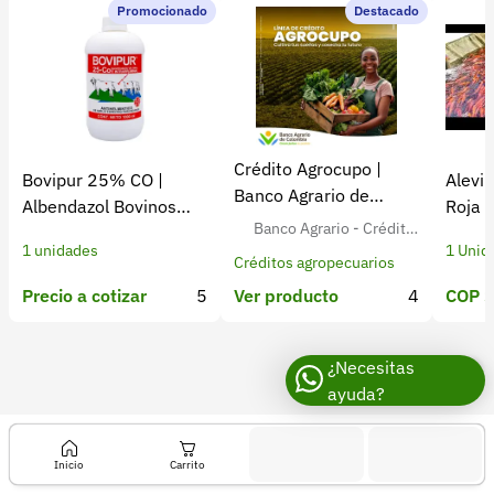
Recuperar contraseña
Promocionado
Destacado
Contacto
Soporte
+57 323 2931928
Crédito Agrocupo |
Bovipur 25% CO |
Alevin
contacto@croper.com
Banco Agrario de
Albendazol Bovinos
Roja 
Colombia
Banco Agrario - Crédito
Antiparasitario
Colom
© 2026 Croper.com Todos los derechos reservados
1 unidades
1 Unid
Agropecuario para Agricult
Versión 5.45.0
Créditos agropecuarios
ores Colombianos
Síguenos
Precio a cotizar
5
COP $
Ver producto
4
¿Necesitas
ayuda?
Inicio
Carrito