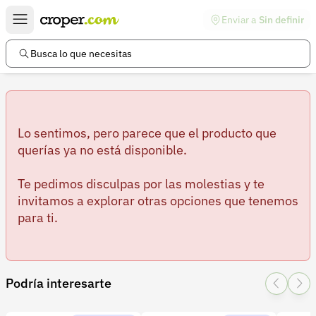
Enviar a
Sin definir
Enlaces de interés
Preguntas frecuentes
Busca lo que necesitas
Comunidad
Ayuda
Información legal
Lo sentimos, pero parece que el producto que
querías ya no está disponible.
Términos y condiciones
Te pedimos disculpas por las molestias y te
Política de devoluciones
invitamos a explorar otras opciones que tenemos
para ti.
Política de privacidad
Cuenta
Iniciar sesión
Podría interesarte
Registrarse