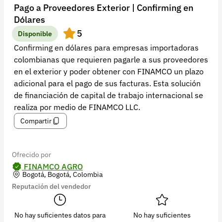
Recuperar contraseña
Pago a Proveedores Exterior | Confirming en
Dólares
Contacto
5
Disponible
Soporte
Confirming en dólares para empresas importadoras
colombianas que requieren pagarle a sus proveedores
+57 323 2931928
en el exterior y poder obtener con FINAMCO un plazo
contacto@croper.com
adicional para el pago de sus facturas. Esta solución
de financiación de capital de trabajo internacional se
© 2026 Croper.com Todos los derechos reservados
realiza por medio de FINAMCO LLC.
Versión 5.44.0
Compartir
Síguenos
Ofrecido por
FINAMCO AGRO
Bogotá, Bogotá, Colombia
Reputación del vendedor
No hay suficientes datos para
No hay suficientes