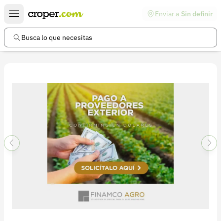
Enviar a
Sin definir
Enlaces de interés
Preguntas frecuentes
Busca lo que necesitas
Comunidad
Ayuda
Información legal
Términos y condiciones
Política de devoluciones
Política de privacidad
Cuenta
Iniciar sesión
Registrarse