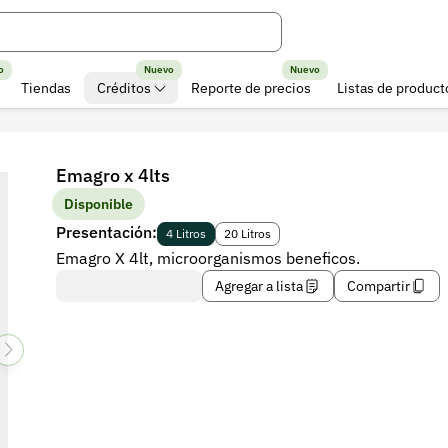
o
Nuevo
Nuevo
Tiendas
Créditos
Reporte de precios
Listas de product
Emagro x 4lts
Disponible
Presentación:
4 Litros
20 Litros
Emagro X 4lt, microorganismos beneficos.
Agregar a lista
Compartir