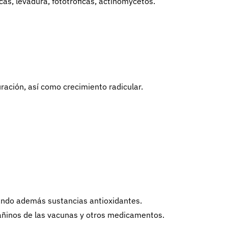
as, levadura, fototróficas, actinomycetos.
uración, así como crecimiento radicular.
rando además sustancias antioxidantes.
 dañinos de las vacunas y otros medicamentos.