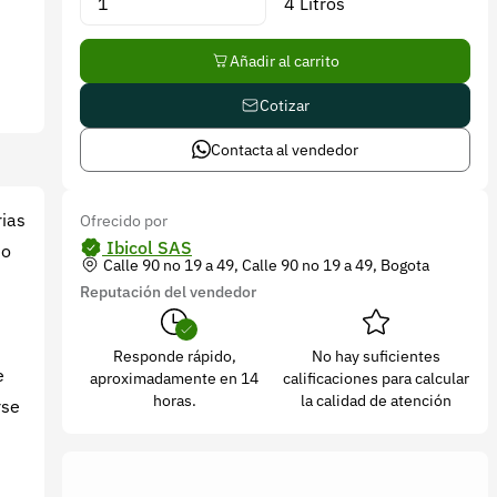
4 Litros
Añadir al carrito
Cotizar
Contacta al vendedor
rias
Ofrecido por
Ibicol SAS
to
Calle 90 no 19 a 49, Calle 90 no 19 a 49, Bogota
Reputación del vendedor
Responde rápido,
No hay suficientes
e
aproximadamente en 14
calificaciones para calcular
horas.
la calidad de atención
rse