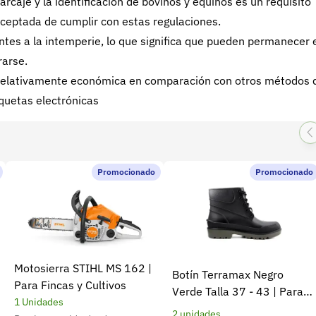
caje y la identificación de bovinos y equinos es un requisito
eptada de cumplir con estas regulaciones.
ntes a la intemperie, lo que significa que pueden permanecer 
rarse.
a relativamente económica en comparación con otros métodos 
iquetas electrónicas
Promocionado
Promocionado
Motosierra STIHL MS 162 |
Botín Terramax Negro
Para Fincas y Cultivos
Verde Talla 37 - 43 | Para
1 Unidades
trabajo diario y campo
2 unidades