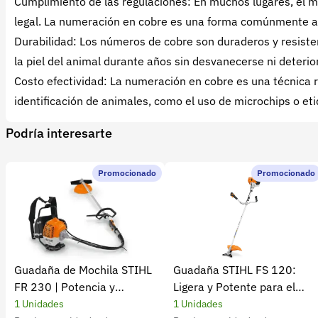
Cumplimiento de las regulaciones: En muchos lugares, el mar
legal. La numeración en cobre es una forma comúnmente ac
Durabilidad: Los números de cobre son duraderos y resiste
la piel del animal durante años sin desvanecerse ni deterio
Costo efectividad: La numeración en cobre es una técnic
identificación de animales, como el uso de microchips o et
Podría interesarte
Promocionado
Promocionado
Guadaña de Mochila STIHL
Guadaña STIHL FS 120:
FR 230 | Potencia y
Ligera y Potente para el
rendimiento
Campo
1 Unidades
1 Unidades