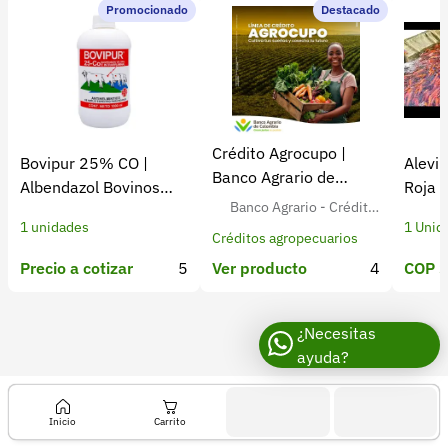
Recuperar contraseña
Promocionado
Destacado
Contacto
Soporte
+57 323 2931928
Crédito Agrocupo |
Bovipur 25% CO |
Alevin
contacto@croper.com
Banco Agrario de
Albendazol Bovinos
Roja 
Colombia
Banco Agrario - Crédito
Antiparasitario
Colom
© 2026 Croper.com Todos los derechos reservados
1 unidades
1 Unid
Agropecuario para Agricult
Versión 5.44.0
Créditos agropecuarios
ores Colombianos
Síguenos
Precio a cotizar
5
COP $
Ver producto
4
¿Necesitas
ayuda?
Inicio
Carrito