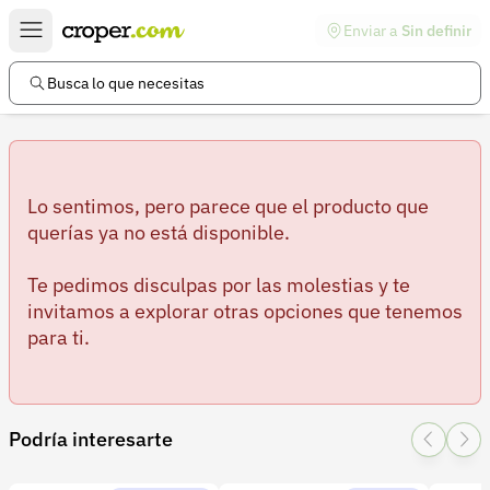
Enviar a
Sin definir
Enlaces de interés
Preguntas frecuentes
Busca lo que necesitas
Comunidad
Ayuda
Información legal
Lo sentimos, pero parece que el producto que
querías ya no está disponible.
Términos y condiciones
Te pedimos disculpas por las molestias y te
Política de devoluciones
invitamos a explorar otras opciones que tenemos
para ti.
Política de privacidad
Cuenta
Iniciar sesión
Podría interesarte
Registrarse