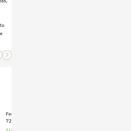
tas,
nto
ue
Fertilizante Foliar Azufol
Fertilizante Orgánicos Root
720
FEED SP x 1 Kg
1 Litros
1 Kilogramos